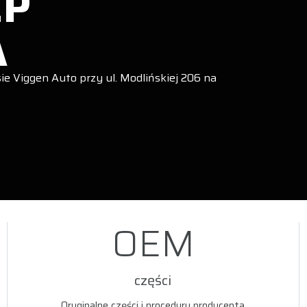
EP
A
ie Viggen Auto przy ul. Modlińskiej 206 na
OEM
części
Oryginalne części i procedury producenta