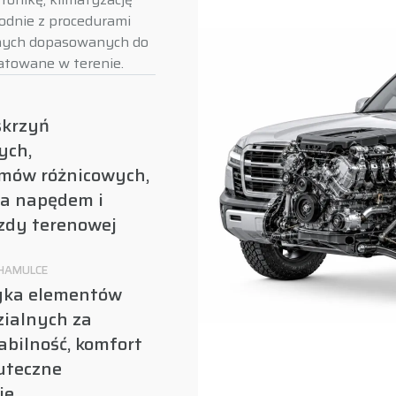
odnie z procedurami
znych dopasowanych do
atowane w terenie.
skrzyń
ych,
mów różnicowych,
a napędem i
zdy terenowej
 HAMULCE
yka elementów
ialnych za
tabilność, komfort
kuteczne
e.