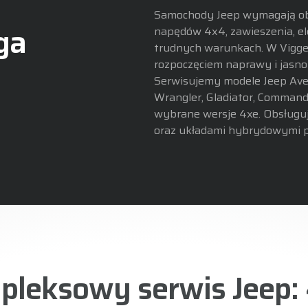
Samochody Jeep wymagają obs
ga
napędów 4x4, zawieszenia, e
trudnych warunkach. W Vigge
rozpoczęciem naprawy i jasno
Serwisujemy modele Jeep Ave
Wrangler, Gladiator, Command
wybrane wersje 4xe. Obsługu
oraz układami hybrydowymi p
leksowy serwis Jeep: