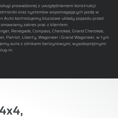
ługi prowadzonej z uwzględnieniem konstrukcji
lektroniki oraz systemów wspomagających jazdę w
n Auto kontrolujemy kluczowe układy pojazdu przed
 omawiamy zakres prac z klientem.
nger, Renegade, Compass, Cherokee, Grand Cherokee,
er, Patriot, Liberty, Wagoneer i Grand Wagoneer, w tym
jemy auta z silnikami benzynowymi, wysokoprężnymi
lug-in.
 4x4,