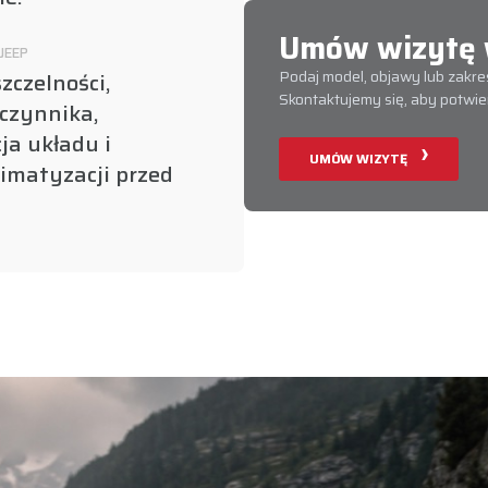
Umów wizytę w
JEEP
Podaj model, objawy lub zakres
zczelności,
Skontaktujemy się, aby potwier
czynnika,
ja układu i
UMÓW WIZYTĘ
limatyzacji przed