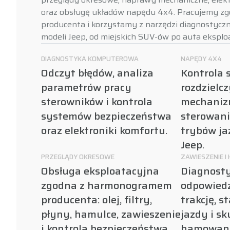
oraz obsługę układów napędu 4x4. Pracujemy zg
producenta i korzystamy z narzędzi diagnostyc
modeli Jeep, od miejskich SUV-ów po auta eksplo
DIAGNOSTYKA KOMPUTEROWA
NAPĘDY 4X4
Odczyt błędów, analiza
Kontrola 
parametrów pracy
rozdzielcz
sterowników i kontrola
mechaniz
systemów bezpieczeństwa
sterowani
oraz elektroniki komfortu.
trybów ja
Jeep.
PRZEGLĄDY OKRESOWE
ZAWIESZENIE I
Obsługa eksploatacyjna
Diagnost
zgodna z harmonogramem
odpowiedz
producenta: olej, filtry,
trakcję, s
płyny, hamulce, zawieszenie
jazdy i s
i kontrola bezpieczeństwa.
hamowani