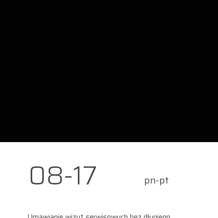
08-17
pn-pt
Umawianie wizyt serwisowych bez długiego