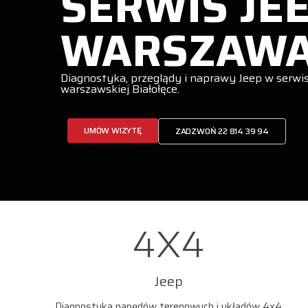
SERWIS JE
WARSZAW
Diagnostyka, przeglądy i naprawy Jeep w serwis
warszawskiej Białołęce.
UMÓW WIZYTĘ
ZADZWOŃ 22 814 39 94
4X4
Jeep
Diagnostyka napędów terenowych i układów 4x4