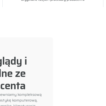
lądy i
ne ze
centa
apewniamy kompleksową
nostykę komputerową,
ronikę, klimatyzację