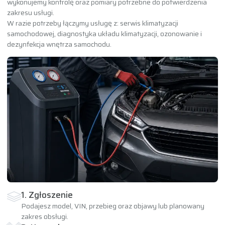
wykonujemy kontrolę oraz pomiary potrzebne do potwierdzenia
zakresu usługi.
W razie potrzeby łączymy usługę z:
serwis klimatyzacji
samochodowej
,
diagnostyka układu klimatyzacji
,
ozonowanie i
dezynfekcja wnętrza samochodu
.
1. Zgłoszenie
Podajesz model, VIN, przebieg oraz objawy lub planowany
zakres obsługi.