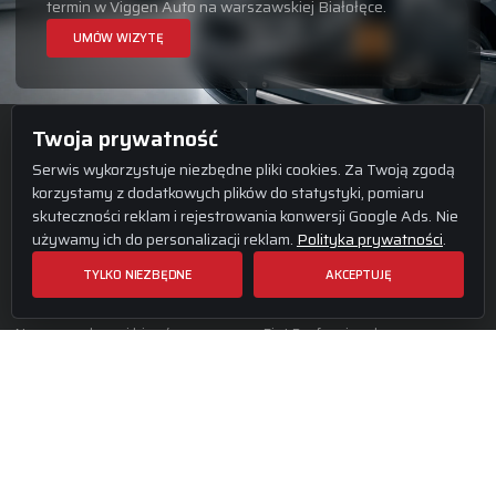
termin w Viggen Auto na warszawskiej Białołęce.
UMÓW WIZYTĘ
Twoja prywatność
Serwis wykorzystuje niezbędne pliki cookies. Za Twoją zgodą
korzystamy z dodatkowych plików do statystyki, pomiaru
skuteczności reklam i rejestrowania konwersji Google Ads. Nie
używamy ich do personalizacji reklam.
Polityka prywatności
.
OFERTA SERWISU
MARKI
Naprawa silnika
Serwis Jeep
TYLKO NIEZBĘDNE
AKCEPTUJĘ
Naprawa zawieszenia
Serwis Fiat
Naprawa skrzyni biegów
Fiat Professional
Diagnostyka komputerowa
Serwis Saab
Serwis klimatyzacji
Wszystkie marki
KONTAKT
INFORMACJE
Viggen Auto
Umów wizytę
ul. Modlińska 206, 03-119
Kontakt