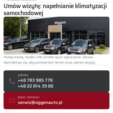
Umów wizytę: napełnianie klimatyzacji
samochodowej
Podaj markę, model, VIN i krótko opisz zgłoszenie. Serwis
skontaktuje się, aby potwierdzić termin oraz zakres wizyty.
SERWIS
+48 783 985 778
+48 22 814 39 86
EMAIL SERWISU
serwis@viggenauto.pl