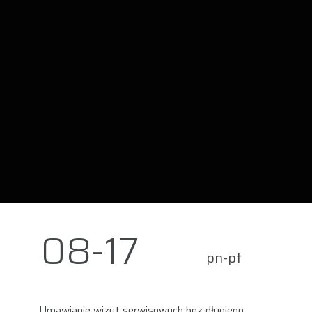
08-17
pn-pt
Umawianie wizyt serwisowych bez długiego