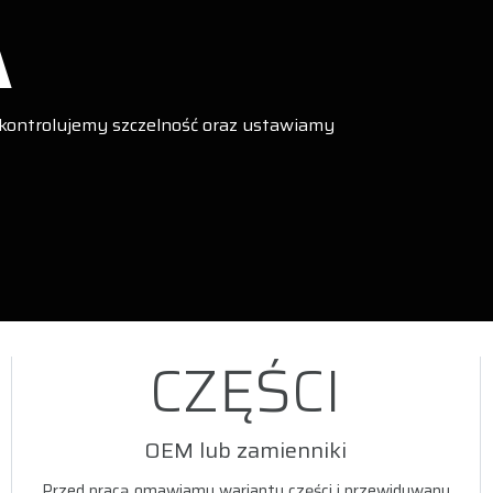
A
 kontrolujemy szczelność oraz ustawiamy
CZĘŚCI
OEM lub zamienniki
Przed pracą omawiamy warianty części i przewidywany