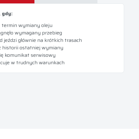
 gdy:
ię termin wymiany oleju
ągnęło wymagany przebieg
 jeździ głównie na krótkich trasach
z historii ostatniej wymiany
się komunikat serwisowy
racuje w trudnych warunkach