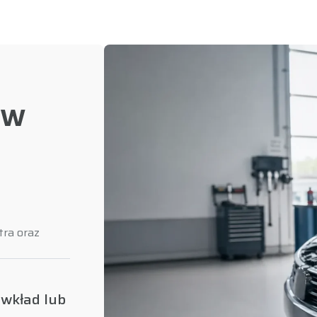
ów
tra oraz
wkład lub