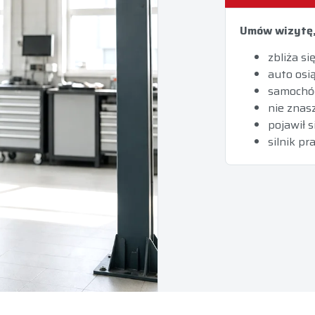
Umów wizytę,
zbliża s
auto osi
samochód
nie znas
pojawił 
silnik p