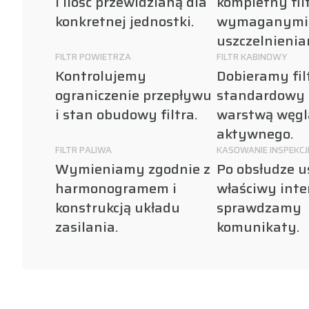
i ilość przewidzianą dla
kompletny filt
konkretnej jednostki.
wymaganymi
uszczelnienia
FILTR POWIETRZA
FILTR KABINOWY
Kontrolujemy
Dobieramy fil
ograniczenie przepływu
standardowy 
i stan obudowy filtra.
warstwą węgl
aktywnego.
FILTR PALIWA
KASOWANIE INSPEKCJ
Wymieniamy zgodnie z
Po obsłudze 
harmonogramem i
właściwy inte
konstrukcją układu
sprawdzamy
zasilania.
komunikaty.