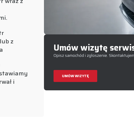
r wraz z
mi.
tr
lub z
Umów wizytę serwi
a
Opisz samochód i zgłoszenie. Skontaktujemy
I
ustawiamy
UMÓW WIZYTĘ
rwał i