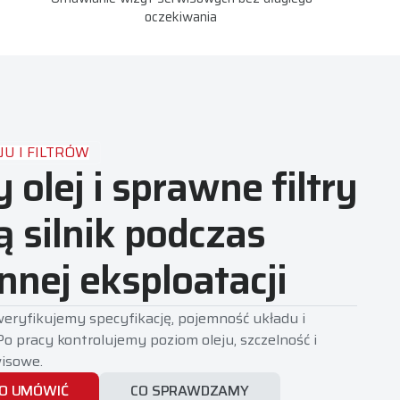
oczekiwania
U I FILTRÓW
 olej i sprawne filtry
ą silnik podczas
nnej eksploatacji
ryfikujemy specyfikację, pojemność układu i
 Po pracy kontrolujemy poziom oleju, szczelność i
isowe.
TO UMÓWIĆ
CO SPRAWDZAMY