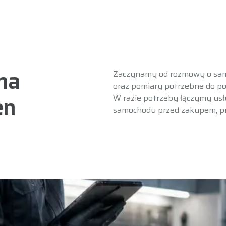
na
Zaczynamy od rozmowy o samo
oraz pomiary potrzebne do po
en
W razie potrzeby łączymy usł
samochodu przed zakupem
,
p