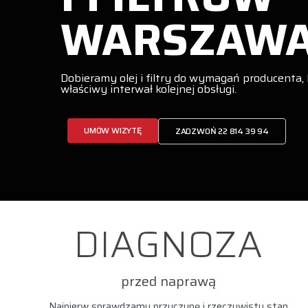
WARSZAW
Dobieramy olej i filtry do wymagań producenta,
właściwy interwał kolejnej obsługi.
UMÓW WIZYTĘ
ZADZWOŃ 22 814 39 94
DIAGNOZA
przed naprawą
Najpierw sprawdzamy przyczynę i rzeczywisty stan