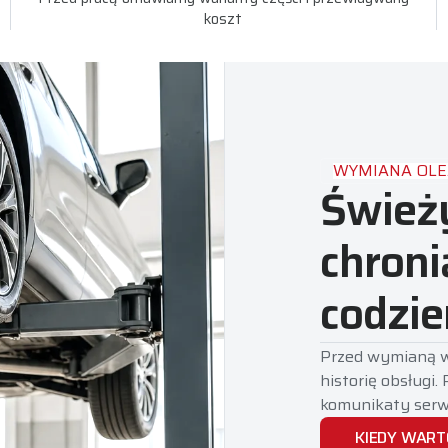
koszt
WYMIANA OLEJ
Świeży
chroni
codzie
Przed wymianą we
historię obsługi.
komunikaty serw
KIEDY WAR