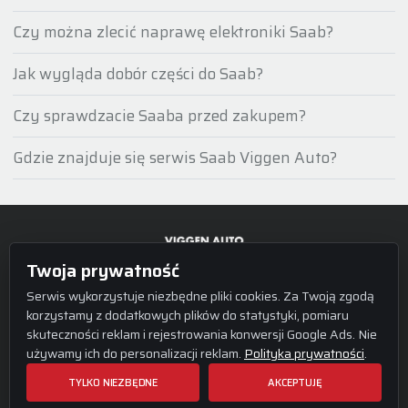
Czy można zlecić naprawę elektroniki Saab?
Jak wygląda dobór części do Saab?
Czy sprawdzacie Saaba przed zakupem?
Gdzie znajduje się serwis Saab Viggen Auto?
Twoja prywatność
Serwis wykorzystuje niezbędne pliki cookies. Za Twoją zgodą
korzystamy z dodatkowych plików do statystyki, pomiaru
OFERTA SERWISU
MARKI
skuteczności reklam i rejestrowania konwersji Google Ads. Nie
Naprawa silnika
Serwis Jeep
używamy ich do personalizacji reklam.
Polityka prywatności
.
Naprawa zawieszenia
Serwis Fiat
TYLKO NIEZBĘDNE
AKCEPTUJĘ
Naprawa skrzyni biegów
Fiat Professional