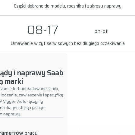
Części dobrane do modelu, rocznika i zakresu naprawy
08-17
pn-pt
Umawianie wizyt serwisowych bez długiego oczekiwania
lądy i naprawy Saab
ą marki
zumie turbodoładowane silniki,
łodzenie, zawieszenie i specyfikę
 W Viggen Auto łączymy
lną diagnostyką i jasnym
em naprawy.
arametrów pracy