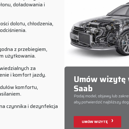
łonu, doładowania i
ości dolotu, chłodzenia,
odciśnienia.
godna z przebiegiem,
em użytkowania.
wiedzialnych za
nie i komfort jazdy.
Umów wizytę 
Saab
odułów komfortu,
asilaniem.
Podaj model, objawy lub zakres
aby potwierdzić najbliższy do
na czynnika i dezynfekcja
UMÓW WIZYTĘ